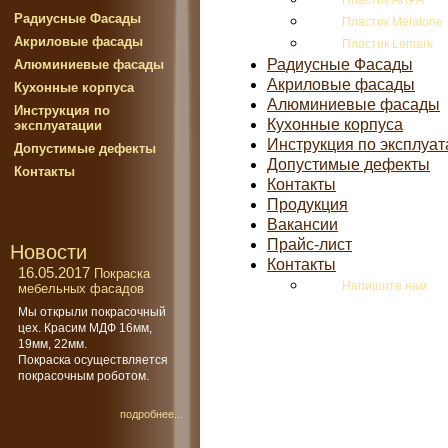
Пластик ARPA
Радиусные Фасады
Пластик Melatone
Акриловые фасады
Пластик Lemark
Радиусные Фасады
Алюминиевые фасады
Акриловые фасады
Кухонные корпуса
Алюминиевые фасады
Инструкция по
Кухонные корпуса
эксплуатации
Инструкция по эксплуа
Допустимые дефекты
Допустимые дефекты
Контакты
Контакты
Продукция
Вакансии
Прайс-лист
Новости
Контакты
16.05.2017
Покраска
Напишите нам
мебельных фасадов
Мы открыли покрасочный
цех. Красим МДФ 16мм,
19мм, 22мм.
Покраска осуществляется
покрасочным роботом.
подробнее...